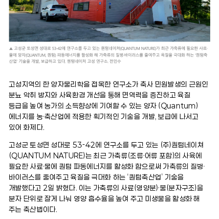
고성지역의 한 양자물리학을 접목한 연구소가 축사 민원발생의 근원인
분뇨 악취 방지와 사육환경 개선을 통해 면역력을 증진하고 육질
등급을 높여 농가의 소득향상에 기여할 수 있는 양자 (Quantum)
에너지를 농·축산업에 적용한 획기적인 기술을 개발, 보급에 나서고
있어 화제다.
고성군 토성면 성대로 53-42에 연구소를 두고 있는 (주)퀀텀네이쳐
(QUANTUM NATURE)는 최근 가축류(조류·어류 포함)의 사육에
필요한 사료·물에 퀀텀 파동에너지를 활성화 함으로써 가축류의 질병·
바이러스를 줄여주고 육질을 극대화 하는 ‘퀀텀축산업’ 기술을
개발했다고 2일 밝혔다. 이는 가축류의 사료(영양분)·물(분자구조)을
분자 단위로 잘게 나눠 영양 흡수율을 높여 주고 미생물을 활성화 해
주는 축산법이다.