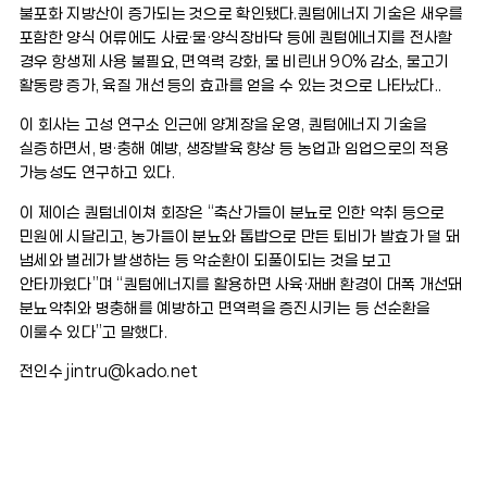
불포화 지방산이 증가되는 것으로 확인됐다.퀀텀에너지 기술은 새우를
포함한 양식 어류에도 사료·물·양식장바닥 등에 퀀텀에너지를 전사할
경우 항생제 사용 불필요, 면역력 강화, 물 비린내 90% 감소, 물고기
활동량 증가, 육질 개선 등의 효과를 얻을 수 있는 것으로 나타났다..
이 회사는 고성 연구소 인근에 양계장을 운영, 퀀텀에너지 기술을
실증하면서, 병·충해 예방, 생장발육 향상 등 농업과 임업으로의 적용
가능성도 연구하고 있다.
이 제이슨 퀀텀네이쳐 회장은 “축산가들이 분뇨로 인한 악취 등으로
민원에 시달리고, 농가들이 분뇨와 톱밥으로 만든 퇴비가 발효가 덜 돼
냄세와 벌레가 발생하는 등 악순환이 되풀이되는 것을 보고
안타까웠다”며 “퀀텀에너지를 활용하면 사육·재배 환경이 대폭 개선돼
분뇨악취와 병충해를 예방하고 면역력을 증진시키는 등 선순환을
이룰수 있다”고 말했다.
전인수 jintru@kado.net