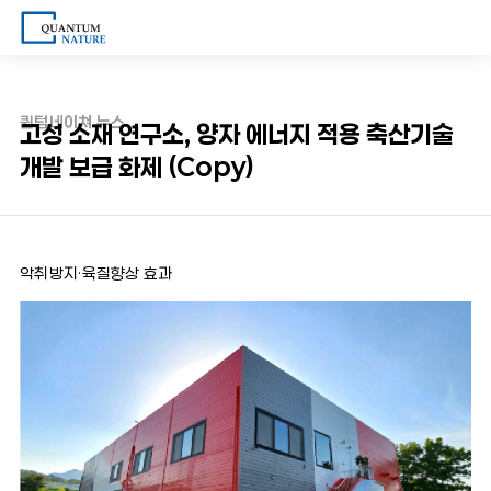
퀀텀네이쳐 뉴스
고성 소재 연구소, 양자 에너지 적용 축산기술
개발 보급 화제 (Copy)
악취방지·육질향상 효과