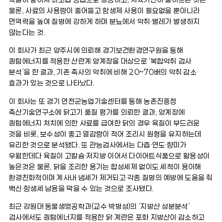
물론, 사료의 사용량이 줄어들고 항생제 사용이 필요없을 뿐아니라
면역력을 높여 질병에 강하게 하며 분뇨에서 악취·벌레가 발생하지
않는다는 것.
이 회사가 최근 양주시에 의뢰해 경기보건환경연구원을 통해
퀀텀에너지를 적용한 산란계 양계장을 대상으로 ‘복합악취 검사
분석’을 한 결과, 기존 축사의 악취에 비해 20~70배의 악취 감소
효과가 있는 것으로 나타났다.
이 회사는 또 경기 연천군농업기술센터를 통해 농촌진흥청
축산기술연구소에 닭고기 품질 평가를 의뢰한 결과, 양계장에
퀀텀에너지 처치에 의한 사료를 급여한 닭의 경우 육질이 부드러운
것을 비롯, 보수성이 좋고 열감량이 적어 조리시 원형을 유지하는데
유리한 것으로 분석됐다. 또 관능검사에서는 다즙·연도·향미가
우월한데다 육질이 고칼슘·저지방 이어서 다이어트식품으로 활용성이
높은것은 물론, 닭을 조리한 용기는 합성세제 없이도 세척이 용이해
환경친화적이며 계사내 냄세가 제거되고 각종 질병의 예방에 도움을 줘
백신·항생세 남용을 막을 수 있는 것으로 조사됐다.
최근 강원대 동물생명공학과(교수 박병성)의 ‘지방산 성분분석’
검사에서도 퀀텀에너지를 적용한 닭·계란은 포화 지방산이 감소하고